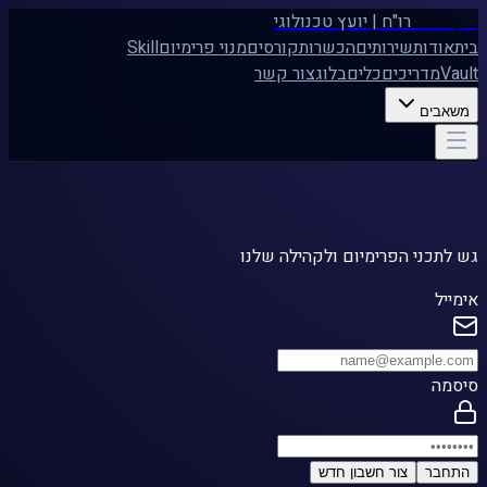
רונן עמוס
רו"ח | יועץ טכנולוגי
בית
אודות
שירותים
הכשרות
קורסים
מנוי פרימיום
Skill
Vault
מדריכים
כלים
בלוג
צור קשר
משאבים
התחברות למערכת
גש לתכני הפרימיום ולקהילה שלנו
אימייל
סיסמה
התחבר
צור חשבון חדש