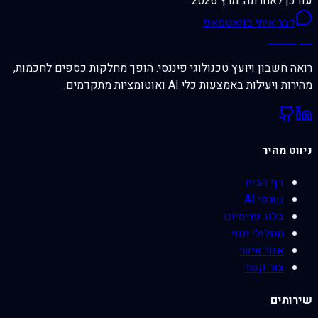
עודכן לאחרונה: מרץ 2026
דבר איתי בוואטסאפ
רונן עמוס
רואה חשבון ויועץ טכנולוגי פיננסי. הופך מחלקות כספים לחכמות,
מהירות ויעילות באמצעות כלי AI ואוטומציות מתקדמים.
ניווט מהיר
דף הבית
קורסי AI
בלוג פרימיום
מסלולי מנוי
אזור אישי
צור קשר
שירותים