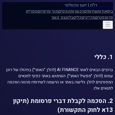
רונן עמוס
רו"ח | יועץ טכנולוגי
בית
אודות
שירותים
הכשרות
קורסים
מנוי פרימיום
ספריית
פרומפטים
מדריכים
כלים
בלוג
צור קשר
תנאי שימוש ומדיניות פרטיות
1. כללי
ברוכים הבאים לאתר AI FINANCE (להלן: "האתר") בניהולו של רונן
עמוס (להלן: "מפעיל האתר"). השימוש באתר כפוף לתנאים
המפורטים להלן. גלישה באתר או הרשמה לשירותיו מהווה הסכמה
לתנאים אלו.
2. הסכמה לקבלת דברי פרסומת (תיקון
13א לחוק התקשורת)