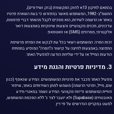
בהתאם לתיקון 13א לחוק התקשורת (בזק ושידורים),
התשמ"ב-1982, המשתמש מאשר במפורש כי בעת השארת פרטיו
באתר או הרשמה לשירות, הוא מסכים לקבל מהאתר דברי פרסומת,
עדכונים, תכנים מקצועיים והצעות שיווקיות באמצעות דואר
אלקטרוני, מסרונים (SMS) או וואטסאפ.
זכות הסרה: המשתמש רשאי בכל עת לבקש את הסרתו מרשימת
התפוצה באמצעות לחיצה על קישור ה"הסרה" המופיע בתחתית
הודעות המייל או על ידי שליחת הודעה למפעיל האתר.
3. מדיניות פרטיות והגנת מידע
מפעיל האתר מכבד את פרטיות המשתמשים. המידע שנאסף (כגון
שם, מייל, ופרטי הרשמה) משמש למתן השירותים באתר, שיפור
חוויית המשתמש ודיווח מקצועי. המידע נשמר במאגרי מידע
מאובטחים (Supabase) ולא יועבר לצד ג' ללא הסכמת המשתמש,
למעט במקרים הנדרשים על פי דין.