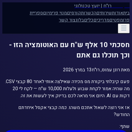
רונן עמוס
רו"ח | יועץ טכנולוגי
בית
אודות
שירותים
הכשרות
קורסים
מנוי פרימיום
ספריית
פרומפטים
מדריכים
כלים
בלוג
צור קשר
חסכתי 10 אלף ש"ח עם האוטומציה הזו -
וכך תוכלו גם אתם
מאת
רונן עמוס, רו"ח
13 במרץ 2026
פעם קיבלתי ביקורת מס מכירה שאילצה אותי לאחד 80 קבצי CSV.
מה שהיה אמור לקחת שבוע ולעלות 10,000 ש"ח — לקח לי 20
דקות עם AI. היום אני מראה לכם בדיוק איך לעשות את זה.
אז אני רוצה לשאול אתכם משהו. כמה קבצי אקסל איחדתם
החודש?
שתף: