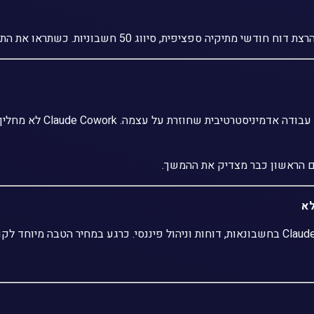
 סיווג 50 חשבוניות. כשתראו את התוצאה הראשונה, תדעו בדיוק איפה להמשיך.
כן — בעיקר אם אתם מנויי