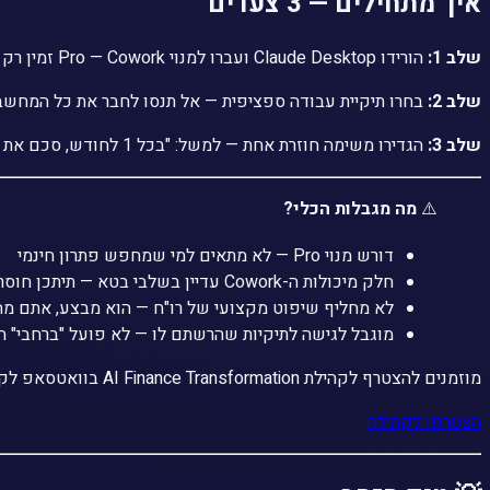
איך מתחילים — 3 צעדים
שלב 1:
הורידו Claude Desktop ועברו למנוי Pro — Cowork זמין רק בגרסת Pro. ההורדה חינמית, הניסוי בחינם לשבוע.
שלב 2:
בחרו תיקיית עבודה ספציפית — אל תנסו לחבר את כל המחשב 
שלב 3:
הגדירו משימה חוזרת אחת — למשל: "בכל 1 לחודש, סכם את כל החשבוניות בתיקייה זו לטבלה". תנו לו להפגין — ותתפלאו כמה מהר זה מייצר תוצאות אמיתיות.
⚠️
מה מגבלות הכלי?
דורש מנוי Pro — לא מתאים למי שמחפש פתרון חינמי
חלק מיכולות ה-Cowork עדיין בשלבי בטא — תיתכן חוסר יציבות
לא מחליף שיפוט מקצועי של רו"ח — הוא מבצע, אתם מח
מוגבל לגישה לתיקיות שהרשתם לו — לא פועל "ברחבי" 
מוזמנים להצטרף לקהילת AI Finance Transformation בוואטסאפ לקבלת עדכונים, דוגמאות ודיונים לייב על שילוב AI בפיננסים:
הצטרפו לקהילה