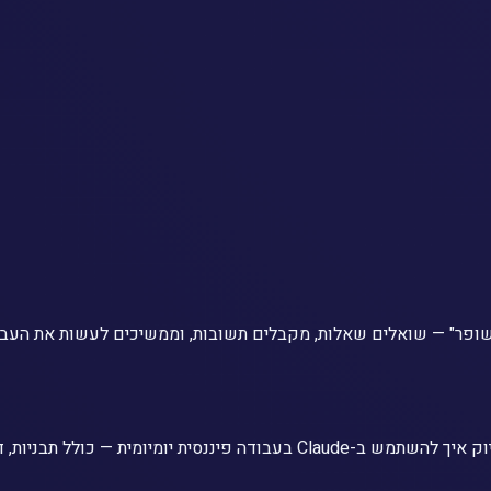
 העסקים שאני פוגש משתמשים ב-AI בתור "גוגל משופר" — שואלים שאלות, מקבלים תשובות, ומ
כתבתי ספר דיגיטלי שמסביר בדיוק איך להשתמש ב-Claude בעבודה פ