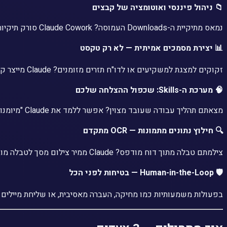
📁 ניהול פיננסי ואוטומציה של קבצים
נמאס מתיקיית ה-Downloads העמוסה? Claude Cowork סורק תיקיות, מזהה חשבוניות, קבלות ודוחות — ומארגן אותם בתיקיות מסודרות לפי פרויקטים או תאריכים. הוא לא מציע, הוא מבצע בפועל.
📊 יצירת מסמכים אמיתית — לא רק טקסט
זקוקים למצגת למשקיעים או לדו"ח תזרים מזומנים? Claude מייצר קובץ PPT או Excel מוכן לשימוש בתיקייה שלכם — לא טקסט להעתקה, אלא קובץ שנפתח ישר בפגישה.
🧠 מערכת ה-Skills: שכפול ההצלחה שלכם
מצאתם תהליך עבודה שעובד מצוין? אפשר ללמד את Claude "מיומנות" — למשל: "כל חודש, ייצר דוח סיכום מהקבצים בתיקייה X בפורמט הזה". מהיום, בלחיצה אחת.
🔍 חילוץ נתונים מתמונות — OCR מתקדם
צילמתם טבלה מתוך דוח מודפס? Claude ממיר צילום מסך לטבלה מובנית באקסל תוך שניות — כולל עיגולים, חישובים וסיכומים. אוטומציה גם לנתונים שאינם דיגיטליים במקור.
🛡️ Human-in-the-Loop — בטיחות לפני הכל
בפעולות משמעותיות כמו מחיקה, העברה מאסיבית, או שליחת מיילים — Claude עוצר ומבקש אישור מפורש. הוא אוטונומי, אבל תמיד תחת פיקוח 