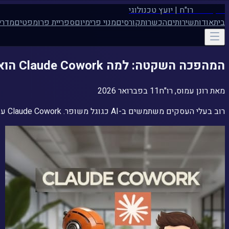
רונן עמוס
רו"ח | יועץ טכנולוגי
בית
אודות
שירותים
הכשרות
קורסים
מנוי פרימיום
ספריית פרומפטים
מדרי
המהפכה השקטה: למה Claude Cowork הוא העובד הכי יעיל שעדיין לא שכרתם
מאת
רונן עמוס, רו"ח
11 בפברואר 2026
רוב בעלי העסקים משתמשים ב-AI כגוגל משופר. Claude Cowork עושה משהו אחר לגמרי — הוא לא מייעץ, הוא מבצע. מארגן קבצים, מייצר דוחות אמיתיים ומריץ תהליכים ישירות על המחשב שלכם.