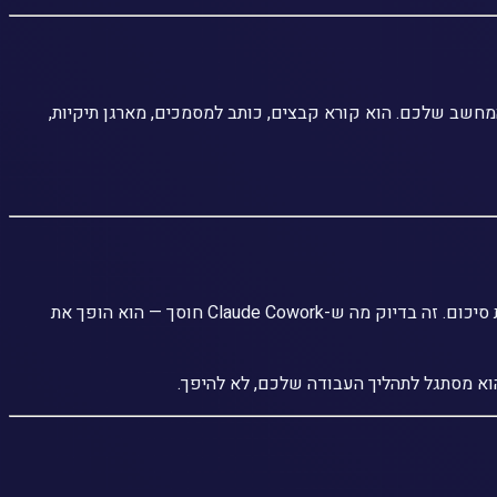
Pr) שמאפשר ל-AI לא רק לדבר — אלא לפעול ישירות על המחשב שלכם. הוא קורא קבצים, כותב למסמכים, מארגן תיקיות,
בתור רואה חשבון, אתם יודעים כמה שעות הולכות לאיבוד על דברים שאינם ייעוץ: לסדר קבצים, לעצב דוחות, לסווג חשבוניות, לייצר טבלאות סיכום. זה בדיוק מה ש-Claude Cowork חוסך — הוא הופך את
 הוא מסתגל לתהליך העבודה שלכם, לא להיפך.