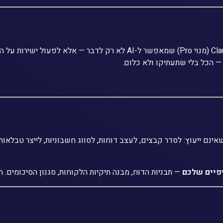
Claude Cowork הוא מצב עבודה מתקדם באפליקציית Claude Desktop (מנוי o
פיים שלכם
— תבניות הדוח, מבנה תיקיות הלקוחות, סגנון הסיכומים.