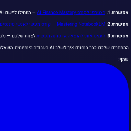
אפשרות 1:
הצטרפו לקורס AI Finance Mastery
— התחילו ליישם AI במחלקת הכספים שלכם, מהיסודות ועד אוטומציה מלאה.
אפשרות 2:
Mastering NotebookLM — קורס מעשי לאנשי פיננסים
אפשרות 3:
הזמינו אותי להרצאה או סדנה מעשית
לצוות שלכם — נלמד
המתחרים שלכם כבר בוחנים איך לשלב AI בעבודה היומיומית. השאלה היא האם אתם
שתף: