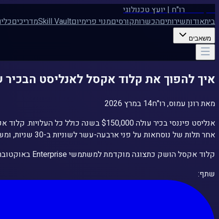
רונן עמוס
רו"ח | יועץ טכנולוגי
בית
אודות
שירותים
הכשרות
קורסים
מנוי פרימיום
Skill Vault
מדריכים
כלי
משאבים
איך להפוך את קלוד אקסל לאנליסט הבכיר 
מאת
רונן עמוס, רו"ח
14 במרץ 2026
אחר תלות של נוסחאות על פני ארבעה-עשר לשוניות ב-30 שניות, ומשיג נתונים חיים מ-S&P Global, מודי'ס ו-PitchBook בלי לעזוב את הגיליון האלקטרוני שלכם.
קלוד אקסל הושק כתצוגה מוקדמת למשתמשי Enterprise באוקטובר 2025, ולאחר מכן נפתח למנויי Pro בינואר 2026. תוך שבועות, אנשים שבונים מודלים פיננסיים לפרנסתם התחילו לשים לב.
שתף: